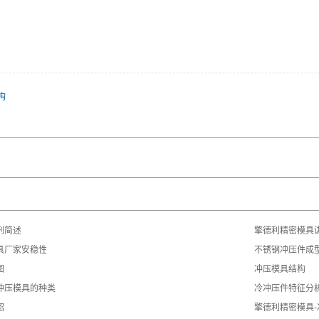
构
剂简述
擎德利精密模具
具厂家安稳性
不锈钢冲压件成
图
冲压模具结构
冲压模具的种类
冷冲压件特征分
绍
擎德利精密模具