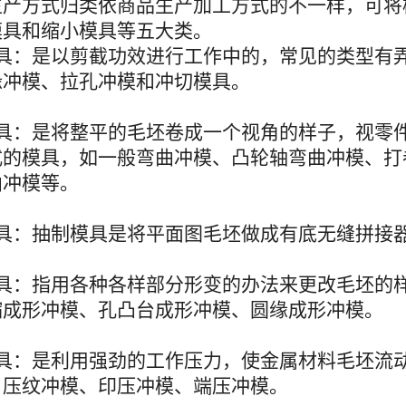
生产方式归类依商品生产加工方式的不一样，可将
模具和缩小模具等五大类。
模具：是以剪截功效进行工作中的，常见的类型有
缘冲模、拉孔冲模和冲切模具。
模具：是将整平的毛坯卷成一个视角的样子，视零
式的模具，如一般弯曲冲模、凸轮轴弯曲冲模、打
曲冲模等。
模具：抽制模具是将平面图毛坯做成有底无缝拼接
模具：指用各种各样部分形变的办法来更改毛坯的
缩成形冲模、孔凸台成形冲模、圆缘成形冲模。
模具：是利用强劲的工作压力，使金属材料毛坯流
、压纹冲模、印压冲模、端压冲模。