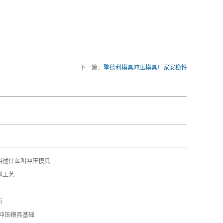
下一篇：
擎德利模具冲压模具厂家安稳性
讲述什么叫冲压模具
型工艺
析
-冲压模具基础