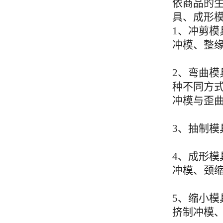
依商品的
具、成形
1、冲剪
冲模、整
2、弯曲
种不同方
冲模与歪
3、抽制
4、成形
冲模、颈
5、缩小
挤制冲模