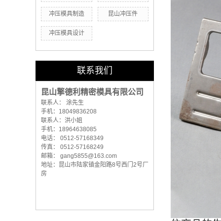
冲压模具制造
昆山冲压件
冲压模具设计
联系我们
昆山擎德利精密模具有限公司
联系人： 涂先生
手机：18049836208
联系人：洪小姐
手机：18964638085
电话： 0512-57168349
传真： 0512-57168249
邮箱： gang5855@163.com
地址：昆山市陆家镇金阳路8号西门2号厂
房